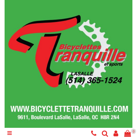
Catégories
Vélo
Accessoires
Composantes
Liquidations
Services
Réparations
0