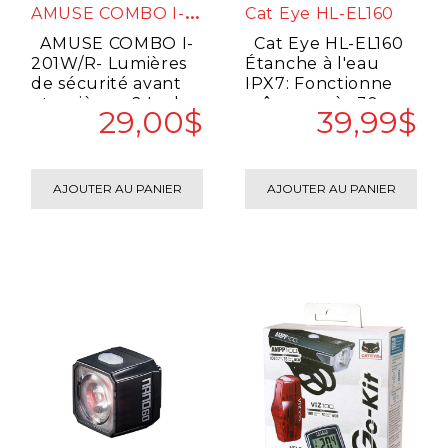
A
MUSE COMBO I-201W/R-
Cat Eye HL-EL160
AMUSE COMBO I-
Cat Eye HL-EL160
201W/R- Lumières
Étanche à l'eau
de sécurité avant
IPX7: Fonctionne
et arrière. - 2 Leds
même après 30
29,00$
39,99$
dans chaque
minutes
lumière. ..
d'immersion à ..
AJOUTER AU PANIER
AJOUTER AU PANIER