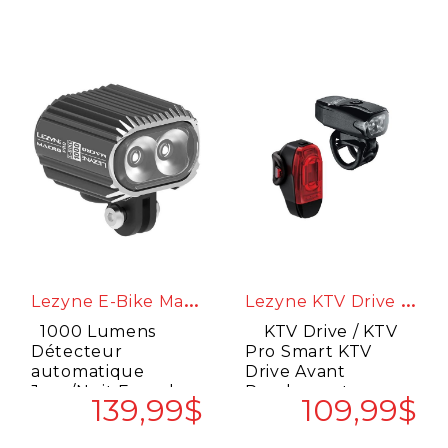
L
Ezyne E-Bike Macro Drive 1000
L
Ezyne KTV Drive / KTV Pro Smart
1000 Lumens
KTV Drive / KTV
Détecteur
Pro Smart KTV
automatique
Drive Avant
Jour/Nuit Fourche
Rendement
139,99$
109,99$
du support en
maximal de 220
aluminium Suport
lumens / A..