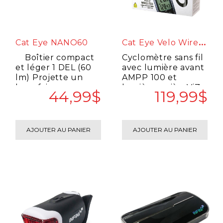
C
At Eye Velo Wireless/AMPP 100/ViZ 100
Cat Eye NANO60
Boîtier compact
Cyclomètre sans fil
et léger 1 DEL (60
avec lumière avant
lm) Projette un
AMPP 100 et
long faisceau
lumière arrièreViZ
44,99$
119,99$
arrière Très vis..
100..
AJOUTER AU PANIER
AJOUTER AU PANIER