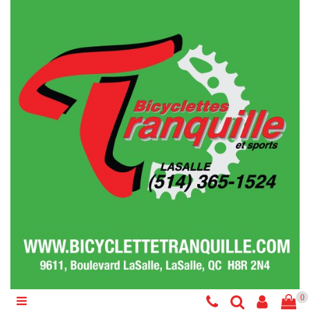
Catégories
Vélo
Accessoires
Composantes
Liquidations
Services
Réparations
0