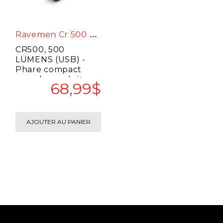
R
Avemen Cr 500 Lumens Usb
CR500, 500
LUMENS (USB) -
Phare compact
pour la conduite
68,99$
urbaine et les
trajets quotidiens. -
Di..
AJOUTER AU PANIER