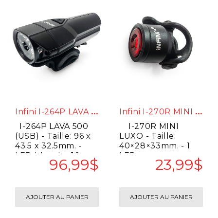
I
Nfini I-264P LAVA 500 (USB)
I
Nfini I-270R MINI LUXO
I-264P LAVA 500
I-270R MINI
(USB) - Taille: 96 x
LUXO - Taille:
43.5 x 32.5mm. -
40×28×33mm. - 1
LED blanche 10
LED rouge. -
96,99$
23,99$
Watt. - Luminos..
Luminosité: 7
lumens. ..
AJOUTER AU PANIER
AJOUTER AU PANIER