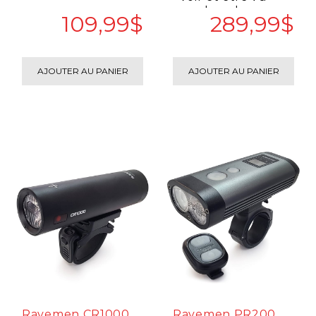
avec le radar avec
109,99$
289,99$
feu arriè..
AJOUTER AU PANIER
AJOUTER AU PANIER
R
Avemen CR1000, 1000 LUMENS (USB)
R
Avemen PR2000, 2000 LUMENS (USB)