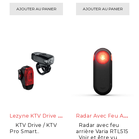
Dir..
AJOUTER AU PANIER
AJOUTER AU PANIER
L
Ezyne KTV Drive / KTV Pro Smart
R
Adar Avec Feu Arrière Varia RTL515
KTV Drive / KTV
Radar avec feu
Pro Smart..
arrière Varia RTL515
Voir et être vu