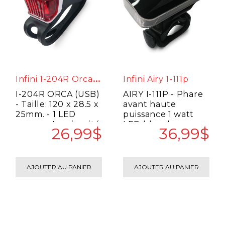
I
Nfini 1-204R Orca Usb
Infini Airy 1-111p
I-204R ORCA (USB)
AIRY I-111P - Phare
- Taille: 120 x 28.5 x
avant haute
25mm. - 1 LED
puissance 1 watt
rouge. - Luminosité:
LED blanche. -
26,99$
36,99$
6 lumens. - Batter..
Conception ultra-
fine. - Un des..
AJOUTER AU PANIER
AJOUTER AU PANIER