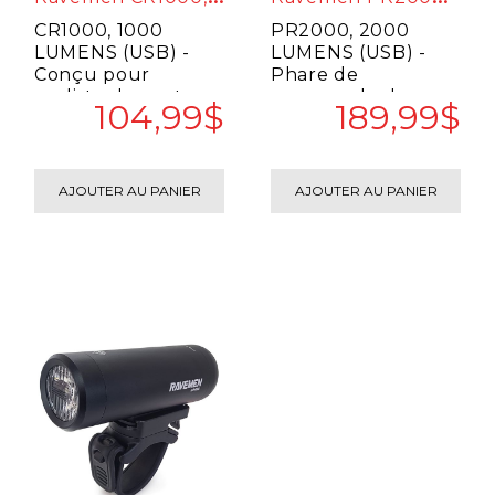
CR1000, 1000
PR2000, 2000
LUMENS (USB) -
LUMENS (USB) -
Conçu pour
Phare de
cycliste de route
commande de
104,99$
189,99$
qui roulent la nuit
commutateur sans
à vitesse rapide et ..
fil. - Combiné à
toutes les te..
AJOUTER AU PANIER
AJOUTER AU PANIER