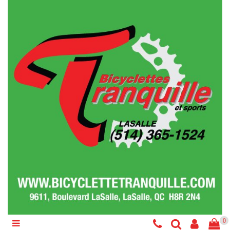
Catégories
Vélo
Accessoires
Composantes
Liquidations
Services
Réparations
0