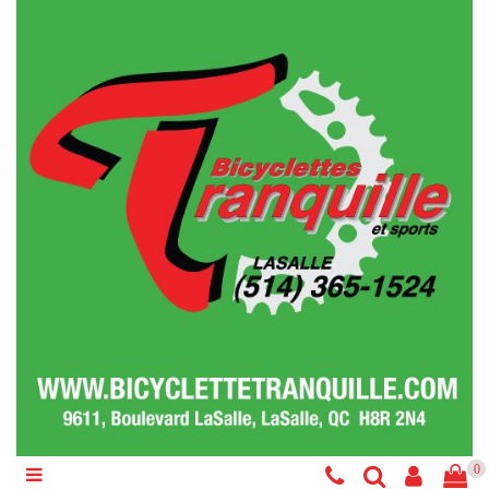
Catégories
Vélo
Accessoires
Composantes
Liquidations
Services
Réparations
0